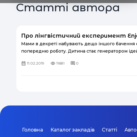
Статті автора
Про лінгвістичний експеримент Enjoy
Мами в декреті набувають дещо іншого бачення се
попередню роботу. Дитина стає генератором ідей, 
11.02.2019
11681
0
Головна
Каталог закладів
Статті
Авт