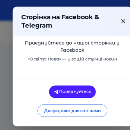
Про портал
Реклама
Контакти
Сторінка на Facebook &
Telegram
Приєднуйтесь до нашої сторінки у
Facebook
Головна
/
Aвтори
/
Наталія Дибчук
«Освіта Нова» — у вашій стрічці новин
Наталія Дибчук
Приєднуйтесь
Дякую, вже давно з вами