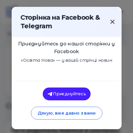
Сторінка на Facebook &
Telegram
Головна
/
Aвтори
/
Даша Каминская
Приєднуйтесь до нашої сторінки у
Facebook
Даша Каминская
«Освіта Нова» — у вашій стрічці новин
Кількість статей: 1
Приєднуйтесь
Статті автора
Дякую, вже давно з вами
Чего родители боятся в инклюзии